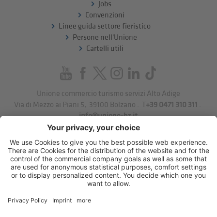
Jobs
Convenzioni
Linee guida settore fieristico
Persone nell'Unione
Cartelli utili
Unione commercio turismo servizi Alto Adige
Via di Mezzo ai Piani 5
,
39100
Bolzano
.
T
+39 0471 310 311
.
info@unione-bz.it
Impressum
Privacy
Impostazioni cookie
Sitemap