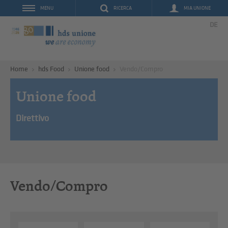
RICERCA
MIA UNIONE
MENU
DE
Home
hds Food
Unione food
Vendo/Compro
Unione food
Direttivo
Vendo/Compro