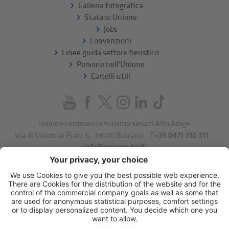
Galleria fotografica
Statuto Unione
Jobs
Convenzioni
Linee guida settore fieristico
Persone nell'Unione
Cartelli utili
Unione commercio turismo servizi Alto Adige
Via di Mezzo ai Piani 5
,
39100
Bolzano
.
T
+39 0471 310 311
.
info@unione-bz.it
Impressum
Privacy
Impostazioni cookie
Sitemap