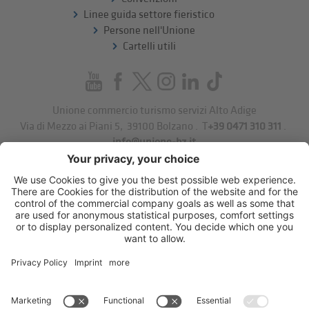
Linee guida settore fieristico
Persone nell'Unione
Cartelli utili
Unione commercio turismo servizi Alto Adige
Via di Mezzo ai Piani 5
,
39100
Bolzano
.
T
+39 0471 310 311
.
info@unione-bz.it
Impressum
Privacy
Impostazioni cookie
Sitemap