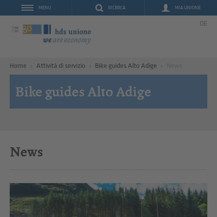
RICERCA
MIA UNIONE
MENU
DE
Home
Attività di servizio
Bike guides Alto Adige
News
Bike guides Alto Adige
News