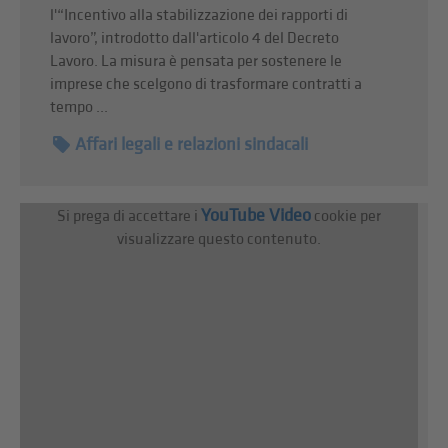
l'“Incentivo alla stabilizzazione dei rapporti di
lavoro”, introdotto dall'articolo 4 del Decreto
Lavoro. La misura è pensata per sostenere le
imprese che scelgono di trasformare contratti a
tempo ...
Affari legali e relazioni sindacali
YouTube Video
Si prega di accettare i
cookie per
visualizzare questo contenuto.