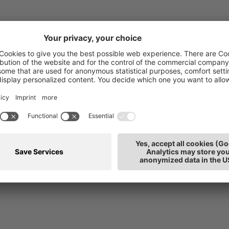
Portale news
oro
Media