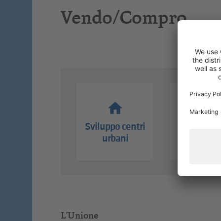
Vendo/Compro
Sviluppo centri
Borsa lav
urbani
L'Unione