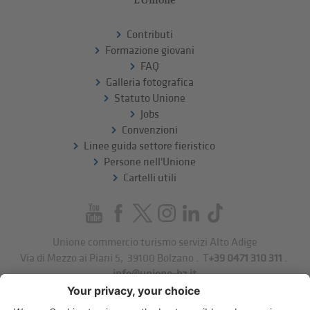
Contributi
Formazione giovani
FAQ
Galleria fotografica
Statuto Unione
Jobs
Convenzioni
Linee guida settore fieristico
Persone nell'Unione
Cartelli utili
Unione commercio turismo servizi Alto Adige
Via di Mezzo ai Piani 5
,
39100
Bolzano
.
T
+39 0471 310 311
.
info@unione-bz.it
Impressum