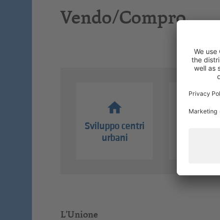
Vendo/Compro
Sviluppo centri
Borsa lav
urbani
L'Unione