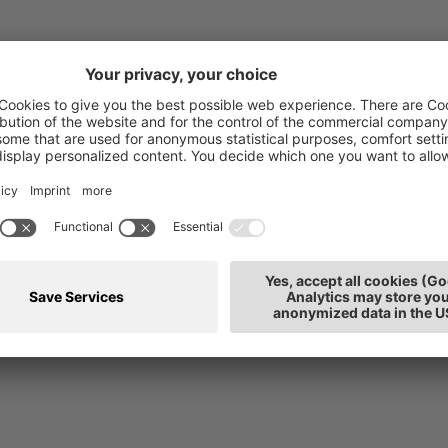
Portale news
oro
Media