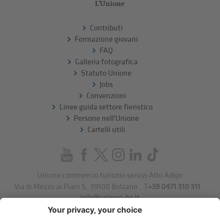
L'Unione
Contributi
Formazione giovani
FAQ
Galleria fotografica
Statuto Unione
Jobs
Convenzioni
Linee guida settore fieristico
Persone nell'Unione
Cartelli utili
Unione commercio turismo servizi Alto Adige
Via di Mezzo ai Piani 5
,
39100
Bolzano
.
T
+39 0471 310 311
.
info@unione-bz.it
Impressum