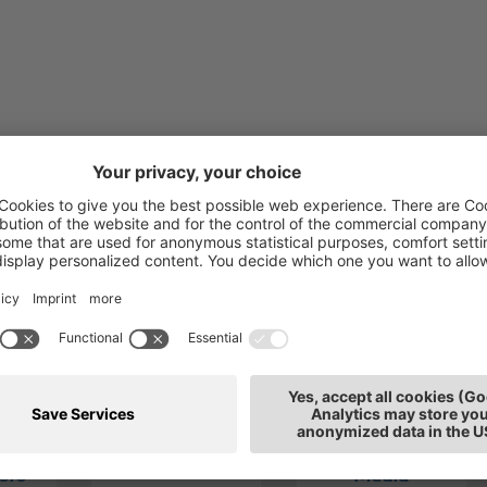
Portale news
oro
Media