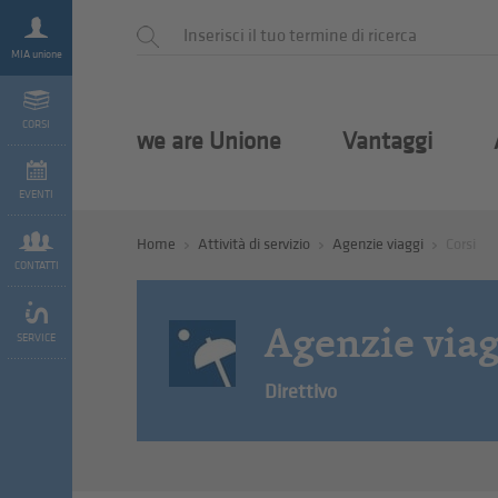
MIA unione
CORSI
we are Unione
Vantaggi
EVENTI
Home
Attività di servizio
Agenzie viaggi
Corsi
CONTATTI
Agenzie viag
SERVICE
Direttivo