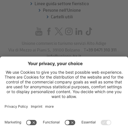
Linee guida settore fieristico
Persone nell'Unione
Cartelli utili
Unione commercio turismo servizi Alto Adige
Via di Mezzo ai Piani 5
,
39100
Bolzano
.
T
+39 0471 310 311
.
info@unione-bz.it
Impressum
Privacy
Impostazioni cookie
Sitemap