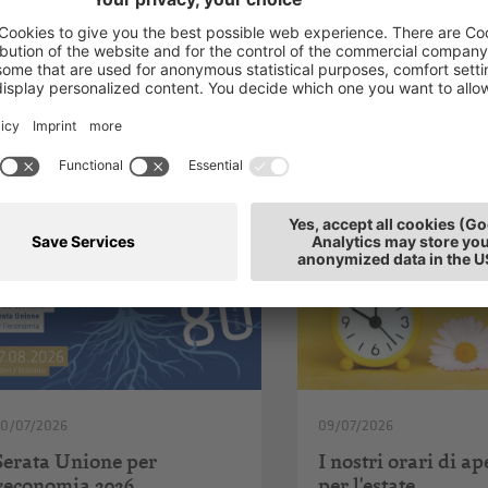
ti anche
20/07/2026
09/07/2026
Serata Unione per
I nostri orari di a
l’economia 2026
per l'estate