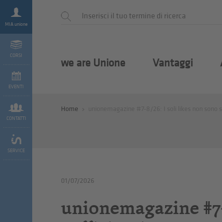
MIA unione
CORSI
we are Unione
Vantaggi
EVENTI
Home
unionemagazine #7-8/26: I soli likes non sono su
CONTATTI
SERVICE
01/07/2026
unionemagazine #7-8