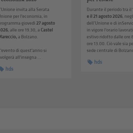
’Unione invita alla Serata
Durante il periodo tra il
nione per l'economia, in
e il 21 agosto 2026
, negl
programma giovedì
27 agosto
dell’Unione e di inServi
2026
, alle ore 19.30, a
Castel
in vigore l'orario lavorat
Mareccio,
a Bolzano.
estivo ridotto dalle ore 
ore 13.00. Ciò vale sia pe
'evento di quest'anno si
sede centrale di Bolzano
volgerà all'insegna ...
hds
hds