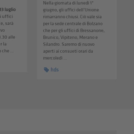
Nella giornata di lunedì 1°
13 luglio
giugno, gli uffici dell’Unione
i uffici
rimarranno chiusi. Ciò vale sia
ce, sarà
per la sede centrale di Bolzano
ivo
che per gli uffici di Bressanone,
8.30 alle
Brunico, Vipiteno, Merano e
r la
Silandro. Saremo di nuovo
 che ...
aperti ai consueti orari da
mercoledì ...
hds