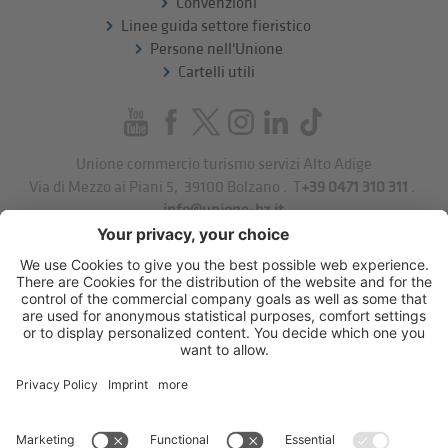
Convenzioni
Linee guida settore fieristico
Persone nell'Unione
Cartelli utili
Unione commercio turismo servizi Alto Adige
Via di Mezzo ai Piani 5
,
39100
Bolzano
.
T
+39 0471 310 311
.
info@unione-bz.it
Impressum
Privacy
Impostazioni cookie
Sitemap