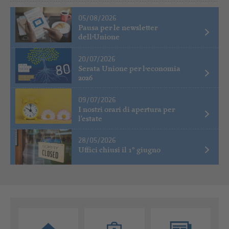
05/08/2026
Pausa per le newsletter
dell’Unione
20/07/2026
Serata Unione per l’economia
2026
09/07/2026
I nostri orari di apertura per
l'estate
28/05/2026
Uffici chiusi il 1° giugno