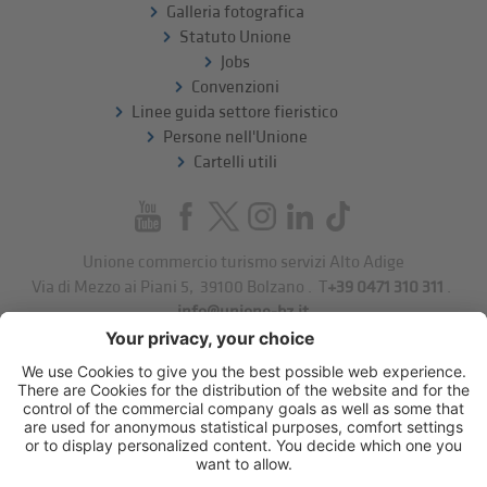
Galleria fotografica
Statuto Unione
Jobs
Convenzioni
Linee guida settore fieristico
Persone nell'Unione
Cartelli utili
Unione commercio turismo servizi Alto Adige
Via di Mezzo ai Piani 5
,
39100
Bolzano
.
T
+39 0471 310 311
.
info@unione-bz.it
Impressum
Privacy
Impostazioni cookie
Sitemap