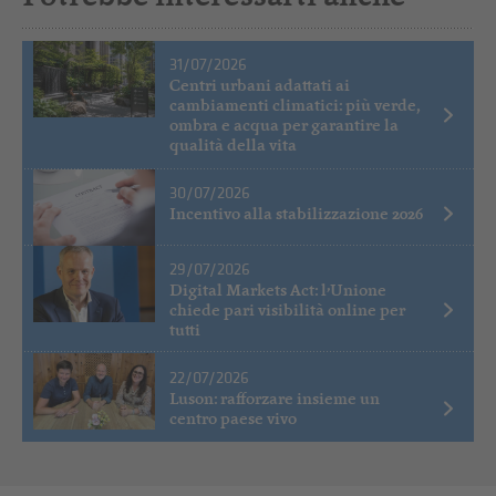
31/07/2026
Centri urbani adattati ai
cambiamenti climatici: più verde,
ombra e acqua per garantire la
qualità della vita
30/07/2026
Incentivo alla stabilizzazione 2026
29/07/2026
Digital Markets Act: l’Unione
chiede pari visibilità online per
tutti
22/07/2026
Luson: rafforzare insieme un
centro paese vivo