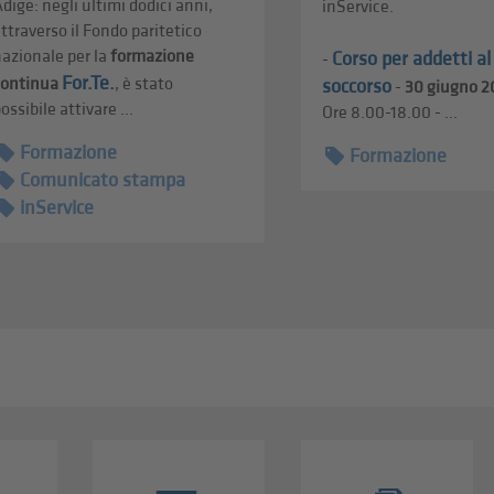
dige: negli ultimi dodici anni,
inService.
ttraverso il Fondo paritetico
azionale per la
formazione
Corso per addetti a
-
For.Te.
continua
, è stato
soccorso
-
30 giugno 2
ossibile attivare ...
Ore 8.00-18.00 - ...
Formazione
Formazione
Comunicato stampa
inService