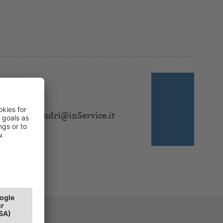
 310 328
:
jasmin.sandri@inService.it