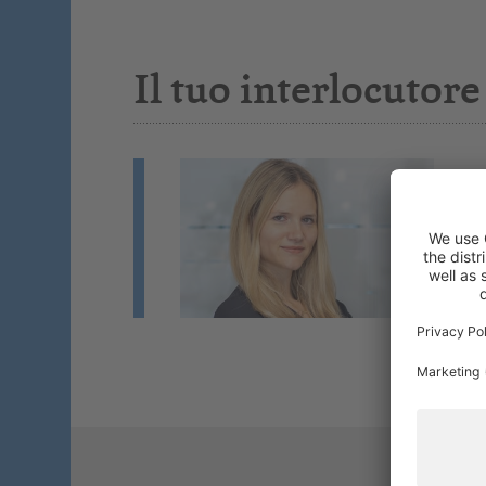
Il tuo interlocutore
J
Fo
Co
Se