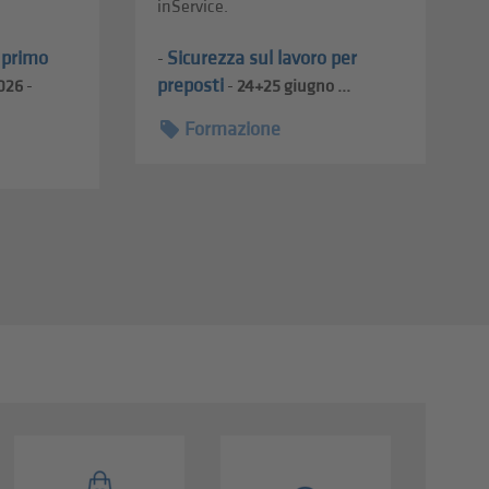
inService.
l primo
Sicurezza sul lavoro per
-
preposti
026
-
-
24+25
giugno ...
Formazione