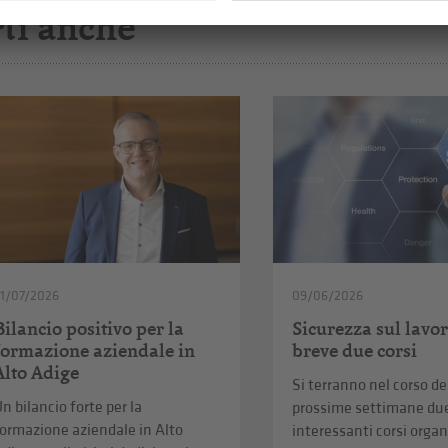
ti anche
1/07/2026
09/06/2026
Bilancio positivo per la
Sicurezza sul lavor
formazione aziendale in
breve due corsi
Alto Adige
Si terranno nel corso de
n bilancio forte per la
prossime settimane du
ormazione aziendale in Alto
interessanti corsi organ