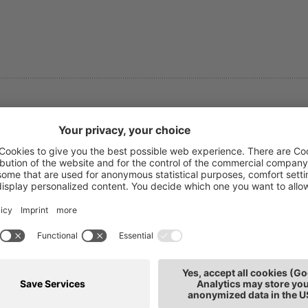
asmin Sandri
T: 0471
rmazione
E-mail
llaboratrice
de: Bolzano