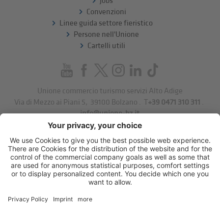
Jobs
Convenzioni
Linee guida settore fieristico
Persone nell'Unione
Cartelli utili
Unione commercio turismo servizi Alto Adige
Via di Mezzo ai Piani 5
,
39100
Bolzano
.
T
+39 0471 310 311
.
info@unione-bz.it
Impressum
Privacy
Impostazioni cookie
Sitemap