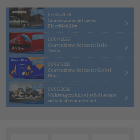
03/08/2026
Convenzione del mese:
FleetMobility
01/07/2026
Convenzione del mese: Italo
Treno
01/06/2026
Convenzione del mese: Global
Blue
01/05/2026
Volkswagen: fino al 33% di sconto
sui veicoli commerciali