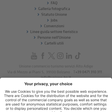
FAQ
Galleria fotografica
Statuto Unione
Jobs
Convenzioni
Linee guida settore fieristico
Persone nell'Unione
Cartelli utili
Unione commercio turismo servizi Alto Adige
Via di Mezzo ai Piani 5
,
39100
Bolzano
.
T
+39 0471 310 311
.
info@unione-bz.it
Impressum
Privacy
Impostazioni cookie
Sitemap