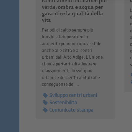
cambiamenti climatici: più
verde, ombra e acqua per
L
garantire la qualità della
d
vita
o
Periodi di caldo sempre più
d
lunghi e temperature in
a
aumento pongono nuove sfide
anche alle città e ai centri
o
urbani dell’Alto Adige. L’Unione
c
chiede pertanto di adeguare
s
maggiormente lo sviluppo
urbano e dei centri abitati alle
conseguenze dei ...
Sviluppo centri urbani
Sostenibilità
Comunicato stampa