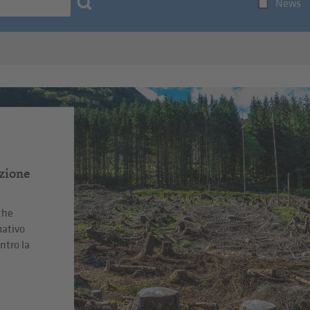
News
zione
che
mativo
ntro la