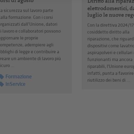
corsi di agosto
Diritto alla ripara
elettrodomestici, d
a sicurezza sul lavoro parte
luglio le nuove reg
alla formazione. Con i corsi
rganizzati dall’Unione, datori
Con la direttiva 2024/17
i lavoro e collaboratori possono
cosiddetto diritto alla
ggiornare le proprie
riparazione, che riguar
competenze, adempiere agli
dispositivi come lavatric
bblighi di legge e contribuire a
aspirapolveri e cellulari
reare un ambiente di lavoro più
funzionanti ma ancora
icuro ...
riparabili, l'Unione euro
infatti, punta a favorire 
Formazione
riutilizzo dei beni di ...
inService