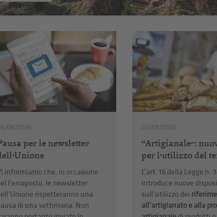
05/08/2026
03/08/2026
Pausa per le newsletter
“Artigianale”: nuo
dell’Unione
per l’utilizzo del 
i informiamo che, in occasione
L’art. 16 della Legge n.
el Ferragosto, le newsletter
introduce nuove disposi
ell’Unione rispetteranno una
sull’utilizzo dei
riferime
pausa di una settimana. Non
all’artigianato e alla p
aranno pertanto inviate le
artigianale
di prodotti e 