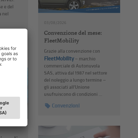
se e del
a nel
03/08/2026
azioni
Convenzione del mese:
FleetMobility
re
Grazie alla convenzione con
FleetMobility
— marchio
commerciale di Autonuvola
SAS, attiva dal 1987 nel settore
del noleggio a lungo termine —
gli associati all'Unione
usufruiscono di condizioni ...
Convenzioni