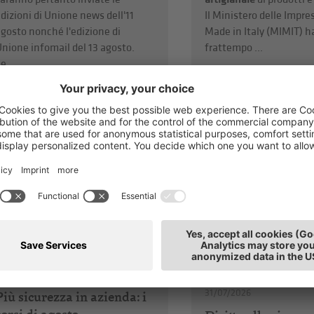
dizioni di Unione news dell'11
Il Ministero delle Impre
gosto nonché l'edizione di
Made in Italy (MIMIT) h
nione infomail del 13 agosto.
frattempo ...
e ...
Affari legali e rel
hds
sindacali
Settore alimenta
03/08/2026
31/07/2026
Più sicurezza in azienda: i