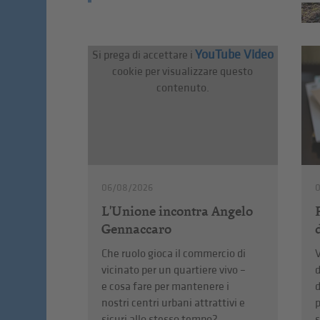
YouTube Video
Si prega di accettare i
cookie per visualizzare questo
contenuto.
06/08/2026
L'Unione incontra Angelo
Gennaccaro
V
Che ruolo gioca il commercio di
d
vicinato per un quartiere vivo –
d
e cosa fare per mantenere i
nostri centri urbani attrattivi e
s
sicuri allo stesso tempo?