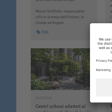
e
a
Mauro Stoffella, responsabile
U
ufficio stampa dell'Unione, lo
L
chiede ad Angelo ...
hds
31/07/2026
Centri urbani adattati ai