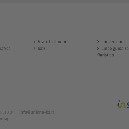
Statuto Unione
Convenzioni
rafica
Jobs
Linee guida se
fieristico
1 310 311
.
info@unione-bz.it
emap