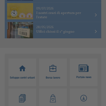
09/07/2026
I nostri orari di apertura per
l'estate
28/05/2026
Uffici chiusi il 1° giugno
Portale news
Sviluppo centri urbani
Borsa lavoro