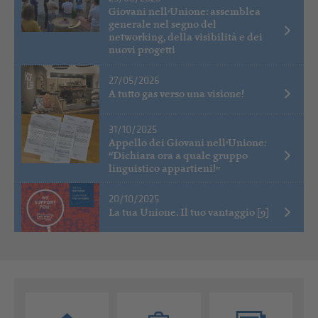
Giovani nell’Unione: assemblea
generale nel segno del
networking, della visibilità e dei
nuovi progetti
27/05/2026
A tutto gas verso una visione!
31/10/2025
Appello dei Giovani nell’Unione:
“Dichiara ora a quale gruppo
linguistico appartieni!”
20/10/2025
La tua Unione. Il tuo vantaggio [9]