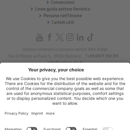
Convenzioni
Linee guida settore fieristico
Persone nell'Unione
Cartelli utili
Unione commercio turismo servizi Alto Adige
Via di Mezzo ai Piani 5
,
39100
Bolzano
.
T
+39 0471 310 311
.
info@unione-bz.it
Impressum
Privacy
Impostazioni cookie
Sitemap