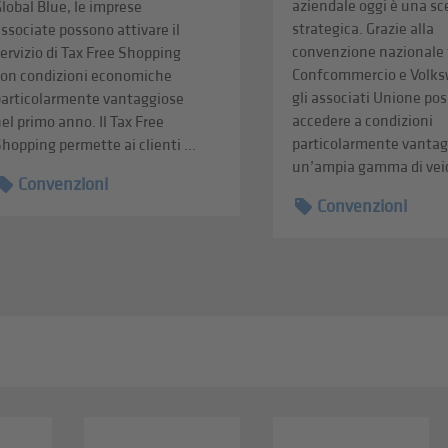
aziendale oggi è una sc
lobal Blue, le imprese
strategica. Grazie alla
ssociate possono attivare il
convenzione nazionale 
ervizio di Tax Free Shopping
Confcommercio e Volk
con condizioni economiche
gli associati Unione po
particolarmente vantaggiose
accedere a condizioni
el primo anno. Il Tax Free
particolarmente vantag
hopping permette ai clienti ...
un’ampia gamma di veico
Convenzioni
Convenzioni