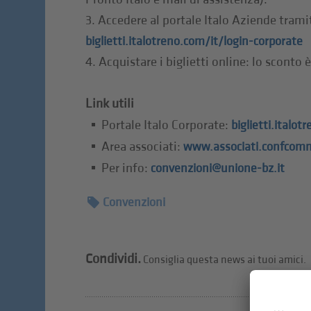
3. Accedere al portale Italo Aziende trami
biglietti.italotreno.com/it/login-corporate
4. Acquistare i biglietti online: lo scont
Link utili
Portale Italo Corporate:
biglietti.italo
Area associati:
www.associati.confcomm
Per info:
convenzioni@unione-bz.it
Convenzioni
Condividi.
Consiglia questa news ai tuoi amici.