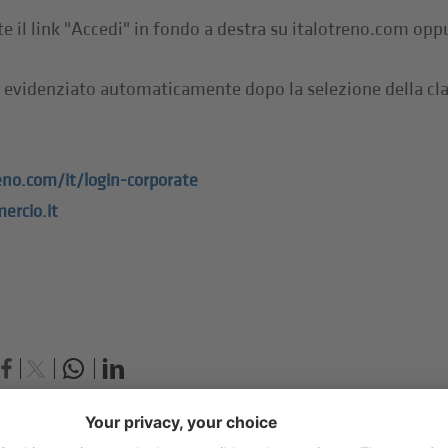
te il link "Accedi" in fondo a destra su italotreno.com op
o è evidenziato automaticamente dopo la selezione della cla
treno.com/it/login-corporate
ercio.it