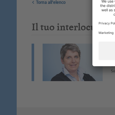
Torna all'elenco
Il tuo interlocutore
R
Co
Co
Se