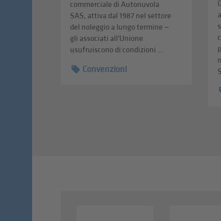
G
commerciale di Autonuvola
a
SAS, attiva dal 1987 nel settore
s
del noleggio a lungo termine —
gli associati all'Unione
usufruiscono di condizioni ...
n
Convenzioni
S