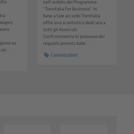
elta
nell’ambito del Programma
“Trenitalia For Business”. In
tra
base a tale accordo Trenitalia
swagen,
offre una scontistica dedicata a
ssono
tutti gli Associati
Confcommercio in possesso dei
giose su
requisiti previsti dalle ...
li ...
Convenzioni