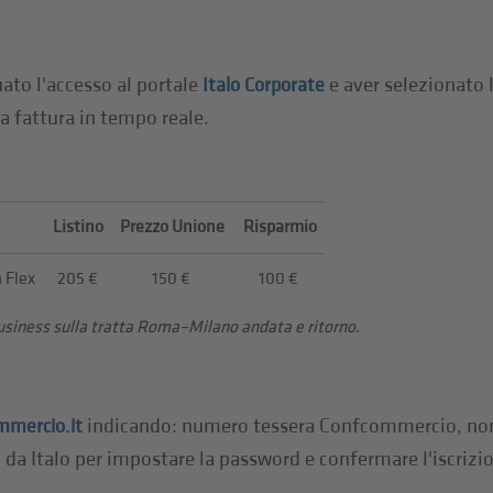
uato l'accesso al portale
e aver selezionato la
Italo Corporate
la fattura in tempo reale.
Listino
Prezzo Unione
Risparmio
 Flex
205 €
150 €
100 €
Business sulla tratta Roma–Milano andata e ritorno.
indicando: numero tessera Confcommercio, no
mercio.it
il da Italo per impostare la password e confermare l'iscriz