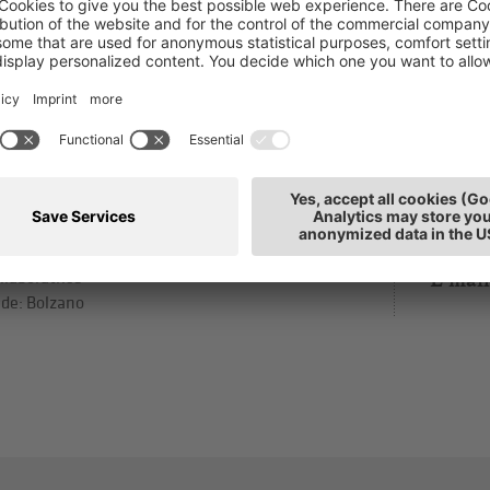
oberta Amà
T: 0471
municazione & marketing
E-mail
llaboratrice
de: Bolzano