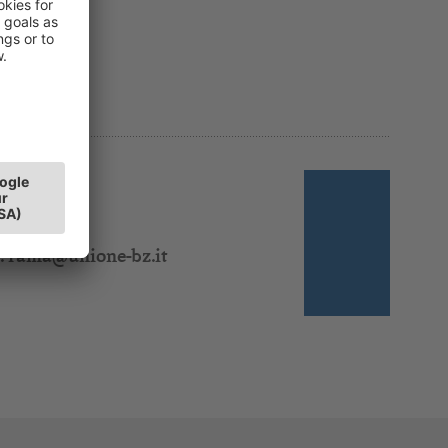
 310 319
:
rama@unione-bz.it