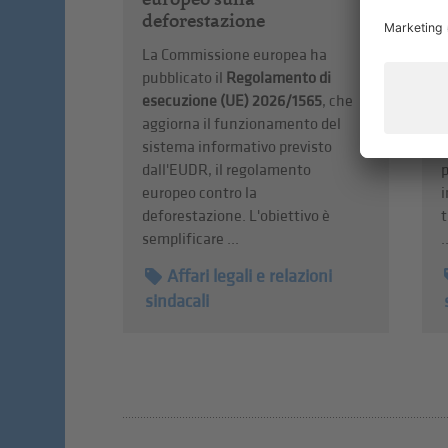
deforestazione
La Commissione europea ha
L
pubblicato il
Regolamento di
p
esecuzione (UE) 2026/1565
, che
s
aggiorna il funzionamento del
l
sistema informativo previsto
d
dall'EUDR, il regolamento
p
europeo contro la
i
deforestazione. L'obiettivo è
t
semplificare ...
.
Affari legali e relazioni
sindacali