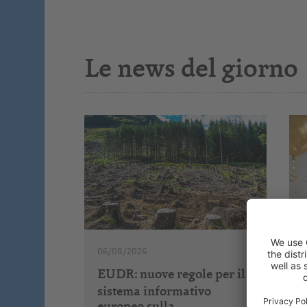
Le news del giorno
06/08/2026
EUDR: nuove regole per il
sistema informativo
europeo sulla