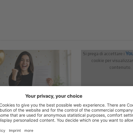
Yo
Si prega di accettare i
cookie per visualizza
contenuto.
06/08/2026
06/08/2026
Nuovo incentivo per la
L'Unione incontra
trasformazione dei
Gennaccaro
contratti a tempo