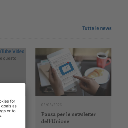
Tutte le news
uTube Video
re questo
05/08/2026
Pausa per le newsletter
 Angelo
dell’Unione