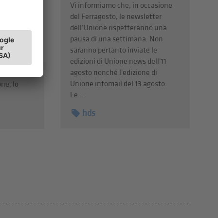
Vi informiamo che, in occasione
ercio di
del Ferragosto, le newsletter
e vivo –
dell’Unione rispetteranno una
re i
pausa di una settimana. Non
attivi e
saranno pertanto inviate le
o?
edizioni di Unione news dell'11
agosto nonché l'edizione di
sabile
Unione infomail del 13 agosto.
ne, lo
Le ...
hds