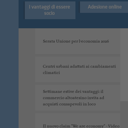
I vantaggi di essere
Adesione online
Digital Markets Act: l’Unione chiede
socio
pari visibilità online per tutti
Serata Unione per l’economia 2026
Centri urbani adattati ai cambiamenti
climatici
- Video
Settimane estive dei vantaggi: il
commercio altoatesino invita ad
acquisti consapevoli in loco
Il nuovo claim "We are economy" - Video