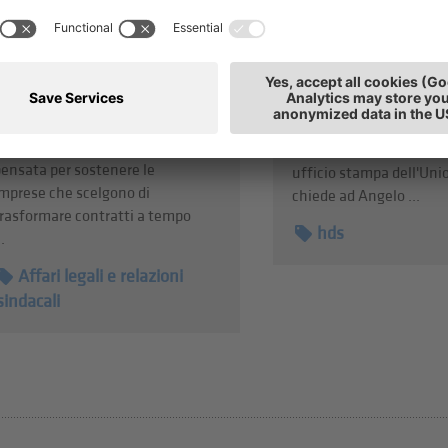
Che ruolo gioca il comm
indeterminato
vicinato per un quartier
'INPS ha aperto la procedura
e cosa fare per mantene
er richiedere l'“Incentivo alla
nostri centri urbani attr
tabilizzazione dei rapporti di
sicuri allo stesso temp
avoro”, introdotto dall'articolo 4
el Decreto Lavoro. La misura è
Mauro Stoffella, respon
ensata per sostenere le
ufficio stampa dell'Unio
mprese che scelgono di
chiede ad Angelo ...
rasformare contratti a tempo
hds
..
Affari legali e relazioni
sindacali