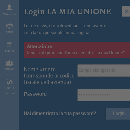
Login LA MIA UNIONE
MIA unione
Le tue news, i tuoi download, i tuoi favoriti:
crea la tua personale prima pagina.
CORSI
we are Unione
Vantaggi
Attenzione
EVENTI
Registrati prima nell'area riservata "La mia Unione"
Nome utente
CONTATTI
(corrisponde al codice
fiscale dell'azienda)
Convenzione del mese: FleetMobility
SERVICE
Password
Serate estive in Alto Adige: tra shopping,
Hai dimenticato la tua password?
Login
cultura e gastronomia