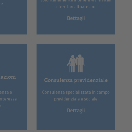
volontariamente a tenere vivi e vitali
ne
i territori altoatesini
Dettagli
elazioni
Consulenza previdenziale
enza e
Consulenza specializzata in campo
interesse
previdenziale e sociale
o
Dettagli