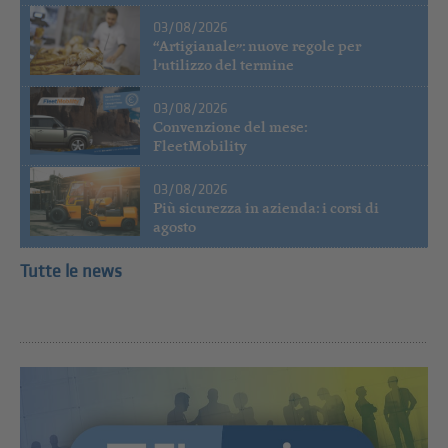
03/08/2026
“Artigianale”: nuove regole per
l’utilizzo del termine
03/08/2026
Convenzione del mese:
FleetMobility
03/08/2026
Più sicurezza in azienda: i corsi di
agosto
Tutte le news