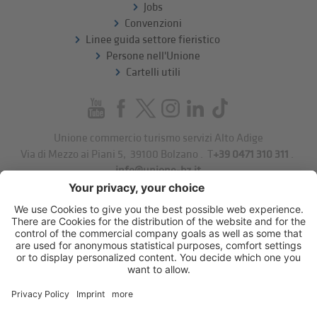
Jobs
Convenzioni
Linee guida settore fieristico
Persone nell'Unione
Cartelli utili
Unione commercio turismo servizi Alto Adige
Via di Mezzo ai Piani 5
,
39100
Bolzano
.
T
+39 0471 310 311
.
info@unione-bz.it
Impressum
Privacy
Impostazioni cookie
Sitemap