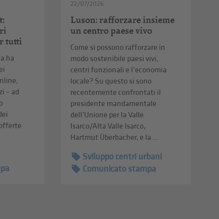
22/07/2026
t:
Luson: rafforzare insieme
ri
un centro paese vivo
r tutti
Come si possono rafforzare in
a ha
modo sostenibile paesi vivi,
ei
centri funzionali e l’economia
online,
locale? Su questo si sono
zi – ad
recentemente confrontati il
o
presidente mandamentale
dei
dell’Unione per la Valle
 offerte
Isarco/Alta Valle Isarco,
Hartmut Überbacher, e la ...
Sviluppo centri urbani
mpa
Comunicato stampa