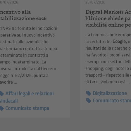
30/07/2026
29/07/2026
Incentivo alla
Digital Markets Ac
stabilizzazione 2026
l’Unione chiede pa
visibilità online pe
'INPS ha fornito le indicazioni
La Commissione europe
perative sul nuovo incentivo
accertato che
Google,
n
estinato alle aziende che
risultati delle ricerche 
trasformano contratti a tempo
ha favorito i propri servi
eterminato in contratti a
esempio nei settori dell
tempo indeterminato. La
shopping, degli hotel o 
isura, introdotta dal Decreto-
trasporti – rispetto alle
Legge n. 62/2026, punta a
di terzi, violando così ...
avorire ...
Digitalizzazione
Affari legali e relazioni
Comunicato sta
sindacali
Comunicato stampa