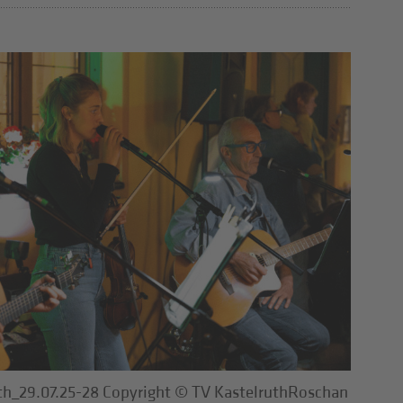
th_29.07.25-28 Copyright © TV KastelruthRoschan