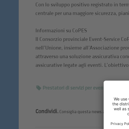
Con lo sviluppo positivo registrato in ter
centrale per una maggiore sicurezza, piani
Informazioni su CoPES
Il Consorzio provinciale Event-Service CoPE
nell’Unione, insieme all’Associazione provi
attraverso una soluzione assicurativa cond
assicurative legate agli eventi. L’obiettivo 
Prestatori di servizi per eventi e organiz
Condividi.
Consiglia questa news ai tuoi amici.