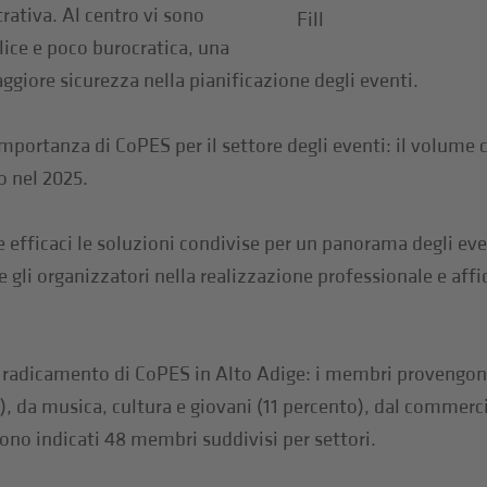
rativa. Al centro vi sono
Fill
lice e poco burocratica, una
ggiore sicurezza nella pianificazione degli eventi.
mportanza di CoPES per il settore degli eventi: il volume 
o nel 2025.
fficaci le soluzioni condivise per un panorama degli even
 e gli organizzatori nella realizzazione professionale e affi
e radicamento di CoPES in Alto Adige: i membri provengono
), da musica, cultura e giovani (11 percento), dal commerci
no indicati 48 membri suddivisi per settori.