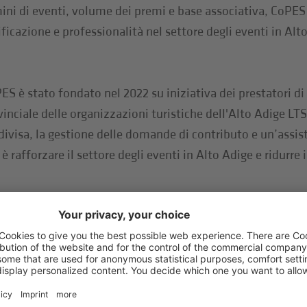
mini di eventi, volume dei premi e base associativa, CoPES
ficazione e professionalità nel settore degli eventi in Alt
S è stato fondato nel 2022 su iniziativa dei prestatori di 
nciale delle organizzazioni turistiche dell'Alto Adige LTS.
ivisa, la gestione delle domande di contributo e un’assis
è rafforzare il settore degli eventi in Alto Adige e ridurre i
zatori
Comunicato stampa