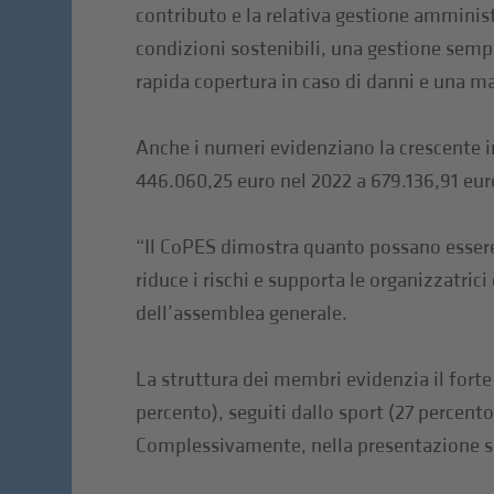
contributo e la relativa gestione amminist
condizioni sostenibili, una gestione semp
rapida copertura in caso di danni e una ma
Anche i numeri evidenziano la crescente i
446.060,25 euro nel 2022 a 679.136,91 eur
“Il CoPES dimostra quanto possano essere e
riduce i rischi e supporta le organizzatrici
dell’assemblea generale.
La struttura dei membri evidenzia il fort
percento), seguiti dallo sport (27 percento
Complessivamente, nella presentazione so