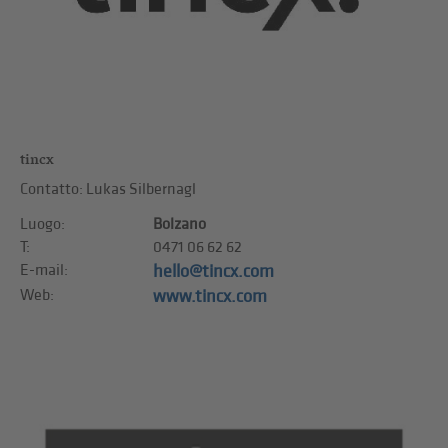
tincx
Contatto: Lukas Silbernagl
Luogo:
Bolzano
T:
0471 06 62 62
E-mail:
hello@tincx.com
Web:
www.tincx.com