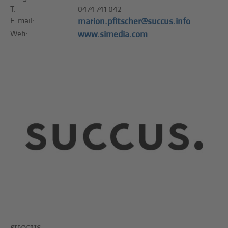
T:
0474 741 042
E-mail:
marion.pfitscher@succus.info
Web:
www.simedia.com
SUCCUS.