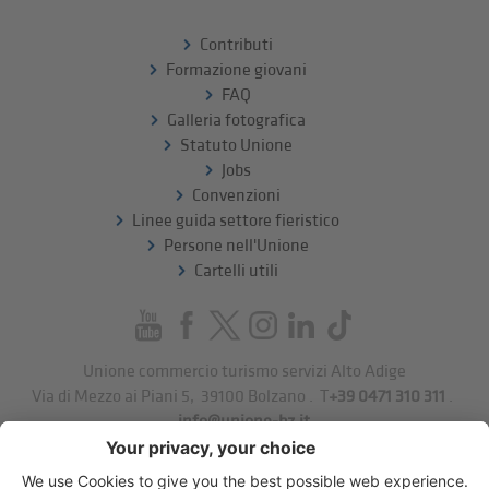
Contributi
Formazione giovani
FAQ
Galleria fotografica
Statuto Unione
Jobs
Convenzioni
Linee guida settore fieristico
Persone nell'Unione
Cartelli utili
Unione commercio turismo servizi Alto Adige
Via di Mezzo ai Piani 5
,
39100
Bolzano
.
T
+39 0471 310 311
.
info@unione-bz.it
Impressum
Privacy