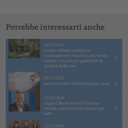
Potrebbe interessarti anche
31/07/2026
Centri urbani adattati ai
cambiamenti climatici: più verde,
ombra e acqua per garantire la
qualità della vita
30/07/2026
Incentivo alla stabilizzazione 2026
29/07/2026
Digital Markets Act: l’Unione
chiede pari visibilità online per
tutti
22/07/2026