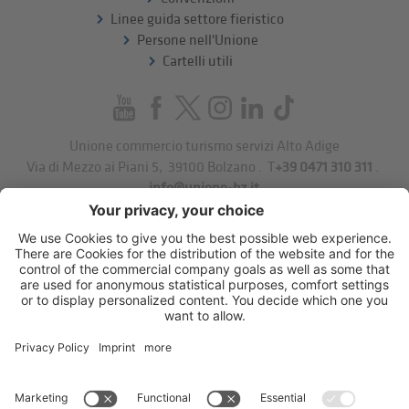
Linee guida settore fieristico
Persone nell'Unione
Cartelli utili
Unione commercio turismo servizi Alto Adige
Via di Mezzo ai Piani 5
,
39100
Bolzano
.
T
+39 0471 310 311
.
info@unione-bz.it
Impressum
Privacy
Impostazioni cookie
Sitemap