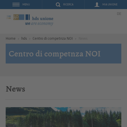
RICERCA
MIA UNIONE
MENU
DE
Home
hds
Centro di competnza NOI
News
Centro di competnza NOI
News