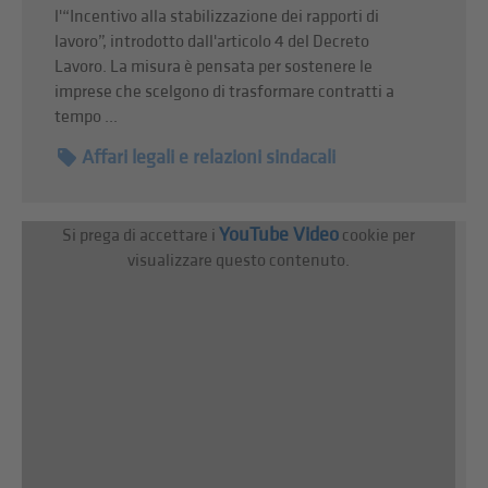
l'“Incentivo alla stabilizzazione dei rapporti di
lavoro”, introdotto dall'articolo 4 del Decreto
Lavoro. La misura è pensata per sostenere le
imprese che scelgono di trasformare contratti a
tempo ...
Affari legali e relazioni sindacali
YouTube Video
Si prega di accettare i
cookie per
visualizzare questo contenuto.