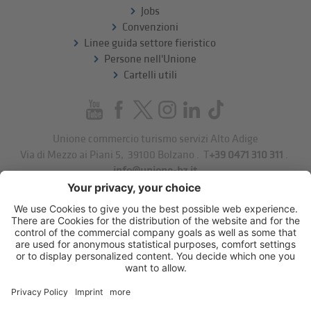
Jobs
Convenzioni
Linee guida settore fieristico
Persone nell'Unione
Cartelli utili
Unione commercio turismo servizi Alto Adige
Via di Mezzo ai Piani 5
,
39100
Bolzano
.
T
+39 0471 310 311
.
info@unione-bz.it
Impressum
Privacy
Impostazioni cookie
Sitemap