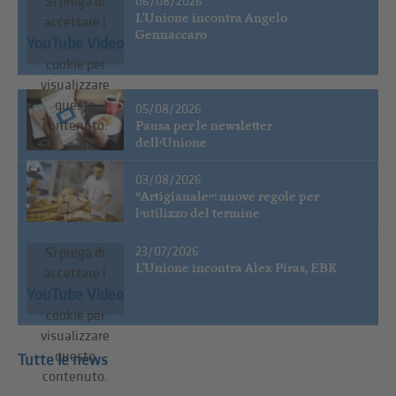
06/08/2026
Si prega di
L'Unione incontra Angelo
accettare i
Gennaccaro
YouTube Video
cookie per
visualizzare
questo
05/08/2026
Pausa per le newsletter
contenuto.
dell’Unione
03/08/2026
“Artigianale”: nuove regole per
l’utilizzo del termine
23/07/2026
Si prega di
L'Unione incontra Alex Piras, EBK
accettare i
YouTube Video
cookie per
visualizzare
questo
Tutte le news
contenuto.