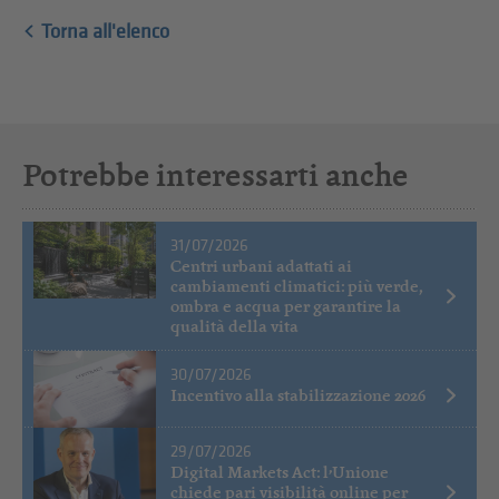
Torna all'elenco
Potrebbe interessarti anche
31/07/2026
Centri urbani adattati ai
cambiamenti climatici: più verde,
ombra e acqua per garantire la
qualità della vita
30/07/2026
Incentivo alla stabilizzazione 2026
29/07/2026
Digital Markets Act: l’Unione
chiede pari visibilità online per