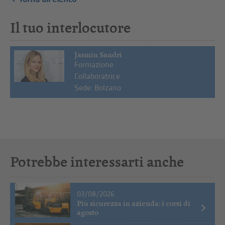
Il tuo interlocutore
Jasmin Sandri
Formazione
Collaboratrice
Sede: Bolzano
Potrebbe interessarti anche
03/08/2026
Più sicurezza in azienda: i corsi di
agosto