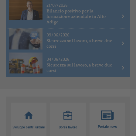
21/07/2026
Bilancio positivo per la
formazione aziendale in Alto
Adige
09/06/2026
Sicurezza sul lavoro, a breve due
corsi
04/06/2026
Sicurezza sul lavoro, a breve due
corsi
Portale news
Sviluppo centri urbani
Borsa lavoro