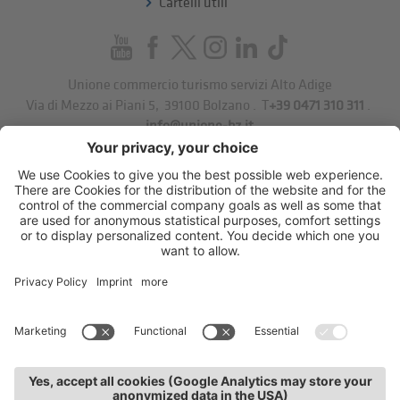
Cartelli utili
Unione commercio turismo servizi Alto Adige
Via di Mezzo ai Piani 5
,
39100
Bolzano
.
T
+39 0471 310 311
.
info@unione-bz.it
Impressum
Privacy
Impostazioni cookie
Sitemap