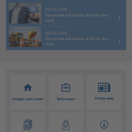
09/06/2026
Sicurezza sul lavoro, a breve due
corsi
04/06/2026
Sicurezza sul lavoro, a breve due
corsi
Portale news
Sviluppo centri urbani
Borsa lavoro