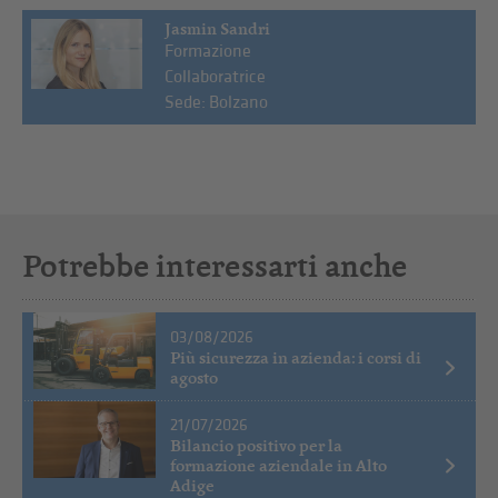
Jasmin Sandri
Formazione
Collaboratrice
Sede: Bolzano
Potrebbe interessarti anche
03/08/2026
Più sicurezza in azienda: i corsi di
agosto
21/07/2026
Bilancio positivo per la
formazione aziendale in Alto
Adige