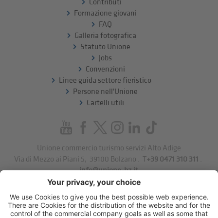
Contributi
Formazione giovani
FAQ
Galleria fotografica
Statuto Unione
Jobs
Convenzioni
Linee guida settore fieristico
Persone nell'Unione
Cartelli utili
Unione commercio turismo servizi Alto Adige
Via di Mezzo ai Piani 5
,
39100
Bolzano
.
T
+39 0471 310 311
.
info@unione-bz.it
Impressum
Privacy
Impostazioni cookie