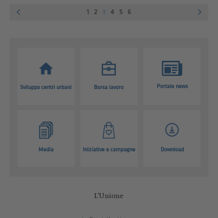
1
2
3
4
5
6
Portale news
Sviluppo centri urbani
Borsa lavoro
Media
Iniziative e campagne
Download
L'Unione