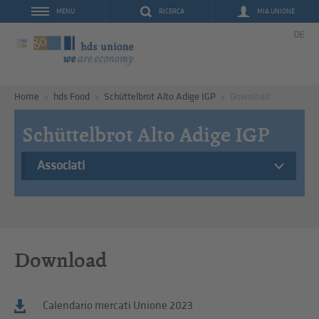
RICERCA
MIA UNIONE
MENU
DE
Home
hds Food
Schüttelbrot Alto Adige IGP
Download
Schüttelbrot Alto Adige IGP
Associati
Download
Calendario mercati Unione 2023