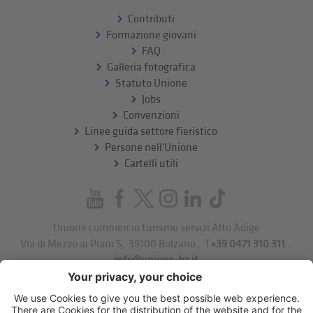
Contributi
Formazione giovani
FAQ
Galleria fotografica
Statuto Unione
Jobs
Convenzioni
Linee guida settore fieristico
Persone nell'Unione
Cartelli utili
Unione commercio turismo servizi Alto Adige
Via di Mezzo ai Piani 5
,
39100
Bolzano
.
T
+39 0471 310 311
.
info@unione-bz.it
Impressum
Privacy