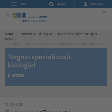
RICERCA
MIA UNIONE
MENU
DE
Home
Commercio al dettaglio
Negozi specializzati biologici
News
Campagna “Respect”: convivenza e coraggio civico valori fondamentali
Negozi specializzati
biologici
Direttivo
15/09/2025