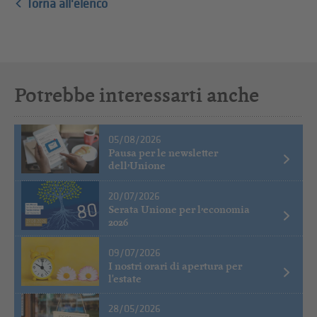
Torna all'elenco
Potrebbe interessarti anche
05/08/2026
Pausa per le newsletter
dell’Unione
20/07/2026
Serata Unione per l’economia
2026
09/07/2026
I nostri orari di apertura per
l'estate
28/05/2026