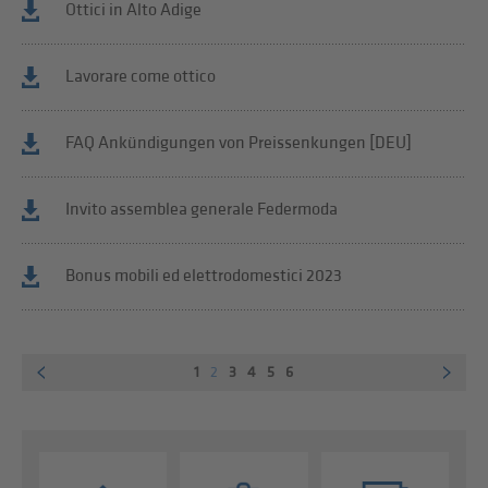
Ottici in Alto Adige
Lavorare come ottico
FAQ Ankündigungen von Preissenkungen [DEU]
Invito assemblea generale Federmoda
Bonus mobili ed elettrodomestici 2023
1
2
3
4
5
6