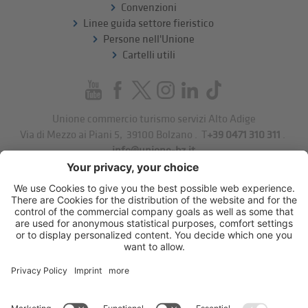
Convenzioni
Linee guida settore fieristico
Persone nell'Unione
Cartelli utili
Unione commercio turismo servizi Alto Adige
Via di Mezzo ai Piani 5
,
39100
Bolzano
.
T
+39 0471 310 311
.
info@unione-bz.it
Impressum
Privacy
Impostazioni cookie
Sitemap