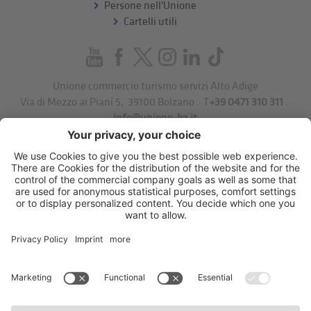
Persone nell'Unione
Cartelli utili
Unione commercio turismo servizi Alto Adige
Via di Mezzo ai Piani 5
,
39100
Bolzano
.
T
+39 0471 310 311
.
info@unione-bz.it
Impressum
Privacy
Impostazioni cookie
Sitemap