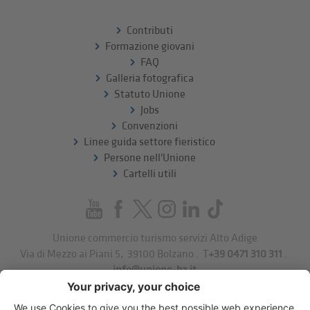
Contributi
Formazione giovani
FAQ
Galleria fotografica
Statuto Unione
Jobs
Convenzioni
Linee guida settore fieristico
Persone nell'Unione
Cartelli utili
Unione commercio turismo servizi Alto Adige
Via di Mezzo ai Piani 5
,
39100
Bolzano
.
T
+39 0471 310 311
.
info@unione-bz.it
Impressum
Privacy