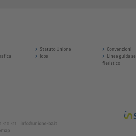
Statuto Unione
Convenzioni
rafica
Jobs
Linee guida se
fieristico
1 310 311
.
info@unione-bz.it
emap