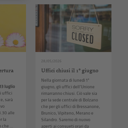
28/05/2026
pertura
Uffici chiusi il 1° giugno
Nella giornata di lunedì 1°
13 luglio
giugno, gli uffici dell’Unione
i uffici
rimarranno chiusi. Ciò vale sia
ce, sarà
per la sede centrale di Bolzano
ivo
che per gli uffici di Bressanone,
8.30 alle
Brunico, Vipiteno, Merano e
r la
Silandro. Saremo di nuovo
 che ...
aperti ai consueti orari da