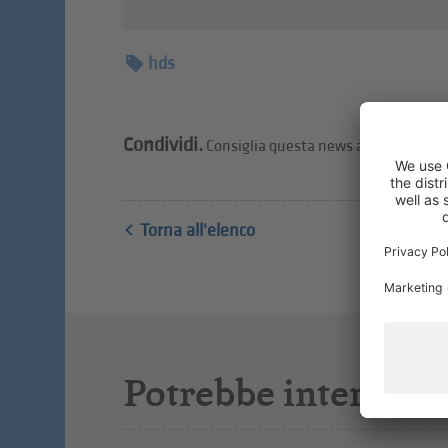
hds
Condividi.
Consiglia questa news ai tuoi amici.
Torna all'elenco
Potrebbe interessar