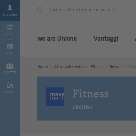
MIA unione
CORSI
we are Unione
Vantaggi
EVENTI
Home
Attività di servizio
Fitness
News
L'Unio
CONTATTI
Fitness
SERVICE
Direttivo