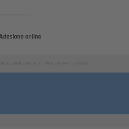
Adesione online
ne incontra il direttore dell'Alto Adige Valentino Beccari