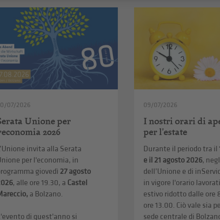
20/07/2026
09/07/2026
Serata Unione per
I nostri orari di a
l’economia 2026
per l'estate
’Unione invita alla Serata
Durante il periodo tra il
nione per l'economia, in
e il 21 agosto 2026
, negl
programma giovedì
27 agosto
dell’Unione e di inServi
2026
, alle ore 19.30, a
Castel
in vigore l'orario lavorat
Mareccio,
a Bolzano.
estivo ridotto dalle ore 
ore 13.00. Ciò vale sia pe
'evento di quest'anno si
sede centrale di Bolzano