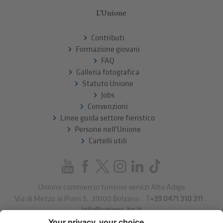
L'Unione
Contributi
Formazione giovani
FAQ
Galleria fotografica
Statuto Unione
Jobs
Convenzioni
Linee guida settore fieristico
Persone nell'Unione
Cartelli utili
Unione commercio turismo servizi Alto Adige
Via di Mezzo ai Piani 5
,
39100
Bolzano
.
T
+39 0471 310 311
.
info@unione-bz.it