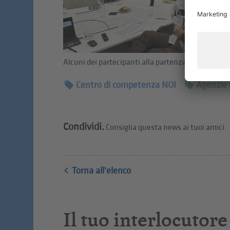
Alcuni dei partecipanti alla partenza del progetto
Centro di competenza NOI
Agenzie 
Condividi.
Consiglia questa news ai tuoi amici.
Torna all'elenco
Il tuo interlocutore