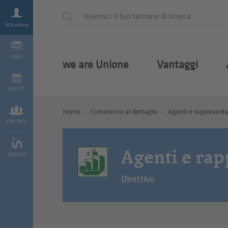
MIA unione
CORSI
we are Unione
Vantaggi
EVENTI
Home
Commercio al dettaglio
Agenti e rappresenta
CONTATTI
Agenti e rap
SERVICE
Direttivo