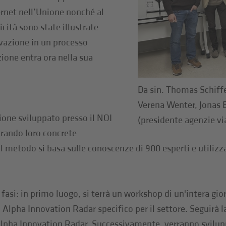
ternet nell’Unione nonché al
cità sono state illustrate
ovazione in un processo
ione entra ora nella sua
Da sin. Thomas Schiffe
Verena Wenter, Jonas E
one sviluppato presso il NOI
(presidente agenzie vi
trando loro concrete
l metodo si basa sulle conoscenze di 900 esperti e utilizza 
e fasi: in primo luogo, si terrà un workshop di un'intera gi
 Alpha Innovation Radar specifico per il settore. Seguirà la 
Alpha Innovation Radar. Successivamente, verranno svilup