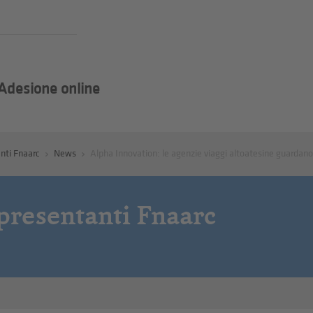
Adesione online
nti Fnaarc
News
Alpha Innovation: le agenzie viaggi altoatesine guardano
presentanti Fnaarc