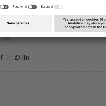
.
viaggi