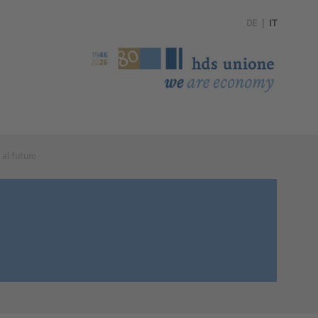
DE
|
IT
 al futuro