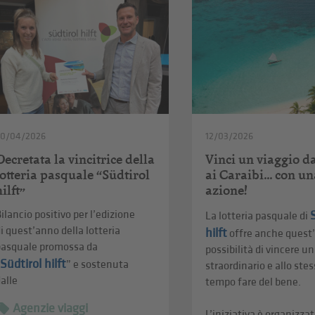
20/04/2026
12/03/2026
Decretata la vincitrice della
Vinci un viaggio d
lotteria pasquale “Südtirol
ai Caraibi... con u
hilft”
azione!
ilancio positivo per l’edizione
La lotteria pasquale di
i quest’anno della lotteria
hilft
offre anche quest
pasquale promossa da
possibilità di vincere un
Südtirol hilft
“
” e sostenuta
straordinario e allo ste
alle
tempo fare del bene.
Agenzie viaggi
L’iniziativa è organizzata