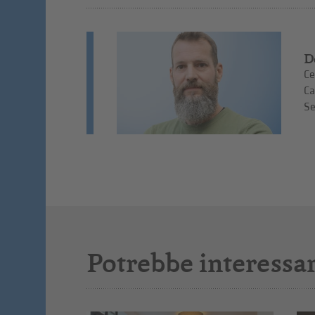
D
Ce
Ca
Se
Potrebbe interessar