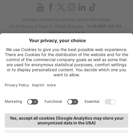
Unione commercio turismo servizi Alto Adige
Via di Mezzo ai Piani 5
,
39100
Bolzano
.
T
+39 0471 310 311
.
info@unione-bz.it
Impressum
Privacy
Impostazioni cookie
Sitemap