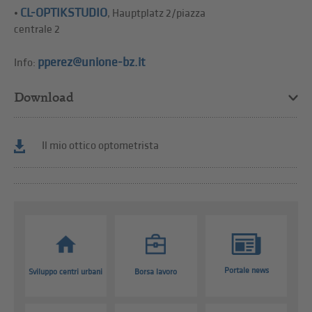
CL-OPTIKSTUDIO
•
, Hauptplatz 2/piazza
centrale 2
pperez@unione-bz.it
Info:
Download
Il mio ottico optometrista
Portale news
Sviluppo centri urbani
Borsa lavoro