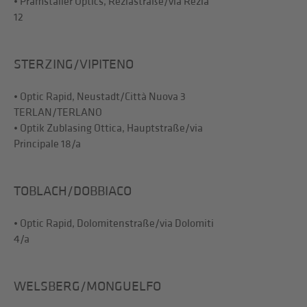
• Pramstaller Optics, Reziastraße/via Rezia
12
STERZING/VIPITENO
• Optic Rapid, Neustadt/Città Nuova 3
TERLAN/TERLANO
• Optik Zublasing Ottica, Hauptstraße/via
Principale 18/a
TOBLACH/DOBBIACO
• Optic Rapid, Dolomitenstraße/via Dolomiti
4/a
WELSBERG/MONGUELFO