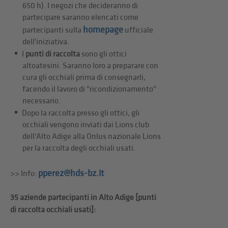
650 h). I negozi che decideranno di
partecipare saranno elencati come
homepage
partecipanti sulla
ufficiale
dell'iniziativa.
I
punti di raccolta
sono gli ottici
altoatesini. Saranno loro a preparare con
cura gli occhiali prima di consegnarli,
facendo il lavoro di "ricondizionamento"
necessario.
Dopo la raccolta presso gli ottici, gli
occhiali vengono inviati dai Lions club
dell'Alto Adige alla Onlus nazionale Lions
per la raccolta degli occhiali usati.
pperez@hds-bz.it
>> Info:
35 aziende partecipanti in Alto Adige [punti
di raccolta occhiali usati]: