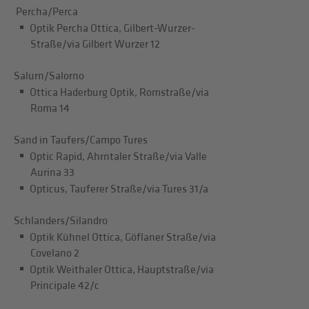
Percha/Perca
Optik Percha Ottica, Gilbert-Wurzer-
Straße/via Gilbert Wurzer 12
Salurn/Salorno
Ottica Haderburg Optik, Romstraße/via
Roma 14
Sand in Taufers/Campo Tures
Optic Rapid, Ahrntaler Straße/via Valle
Aurina 33
Opticus, Tauferer Straße/via Tures 31/a
Schlanders/Silandro
Optik Kühnel Ottica, Göflaner Straße/via
Covelano 2
Optik Weithaler Ottica, Hauptstraße/via
Principale 42/c