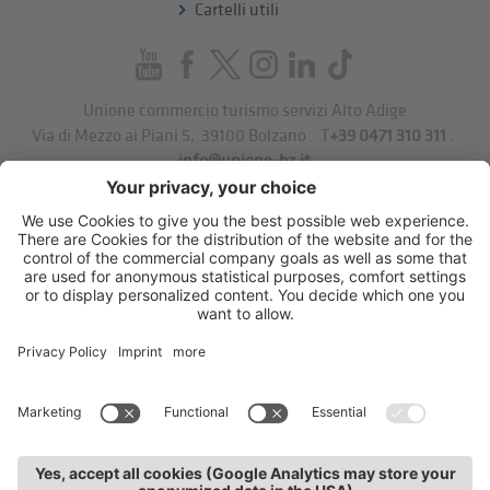
Cartelli utili
Unione commercio turismo servizi Alto Adige
Via di Mezzo ai Piani 5
,
39100
Bolzano
.
T
+39 0471 310 311
.
info@unione-bz.it
Impressum
Privacy
Impostazioni cookie
Sitemap