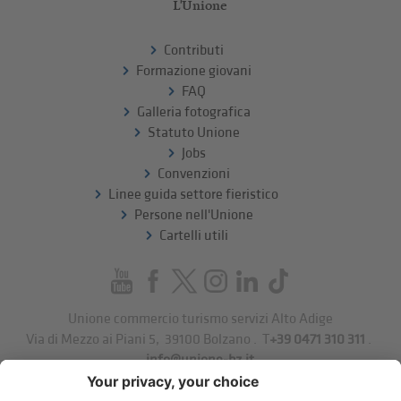
L'Unione
Contributi
Formazione giovani
FAQ
Galleria fotografica
Statuto Unione
Jobs
Convenzioni
Linee guida settore fieristico
Persone nell'Unione
Cartelli utili
Unione commercio turismo servizi Alto Adige
Via di Mezzo ai Piani 5
,
39100
Bolzano
.
T
+39 0471 310 311
.
info@unione-bz.it
Impressum