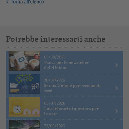
Torna all'elenco
Potrebbe interessarti anche
05/08/2026
Pausa per le newsletter
dell’Unione
20/07/2026
Serata Unione per l’economia
2026
09/07/2026
I nostri orari di apertura per
l'estate
22/05/2026