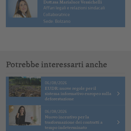
Dott.ssa Marialuce Vessichelli
Affari legali e relazioni sindacali
Collaboratrice
Sede: Bolzano
Potrebbe interessarti anche
06/08/2026
EUDR: nuove regole per il
sistema informativo europeo sulla
deforestazione
06/08/2026
Nuovo incentivo per la
trasformazione dei contratti a
tempo indeterminato