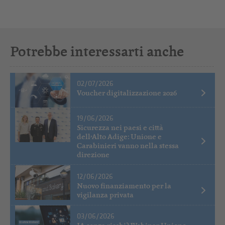
Potrebbe interessarti anche
02/07/2026
Voucher digitalizzazione 2026
19/06/2026
Sicurezza nei paesi e città
dell’Alto Adige: Unione e
Carabinieri vanno nella stessa
direzione
12/06/2026
Nuovo finanziamento per la
vigilanza privata
03/06/2026