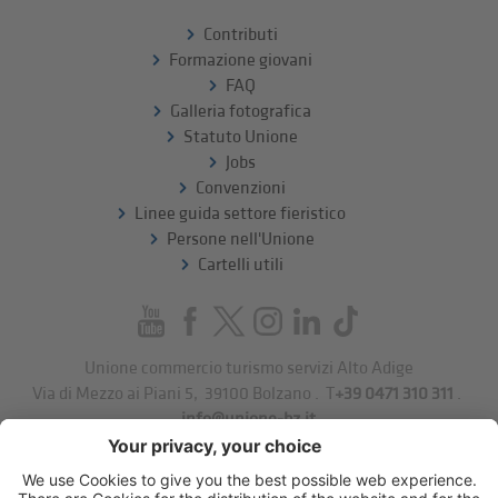
Contributi
Formazione giovani
FAQ
Galleria fotografica
Statuto Unione
Jobs
Convenzioni
Linee guida settore fieristico
Persone nell'Unione
Cartelli utili
Unione commercio turismo servizi Alto Adige
Via di Mezzo ai Piani 5
,
39100
Bolzano
.
T
+39 0471 310 311
.
info@unione-bz.it
Impressum
Privacy