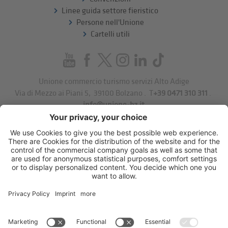
Linee guida settore fieristico
Persone nell'Unione
Cartelli utili
Unione commercio turismo servizi Alto Adige
Via di Mezzo ai Piani 5
,
39100
Bolzano
.
T
+39 0471 310 311
.
info@unione-bz.it
Impressum
Privacy
Impostazioni cookie
Sitemap