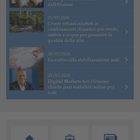
dell’Unione
31/07/2026
Centri urbani adattati ai
cambiamenti climatici: più verde,
ombra e acqua per garantire la
qualità della vita
30/07/2026
Incentivo alla stabilizzazione 2026
29/07/2026
Digital Markets Act: l’Unione
chiede pari visibilità online per
tutti