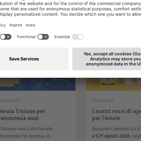
ti anche
20/07/2026
09/07/2026
Serata Unione per
I nostri orari di a
l’economia 2026
per l'estate
’Unione invita alla Serata
Durante il periodo tra il
nione per l'economia, in
e il 21 agosto 2026
, negl