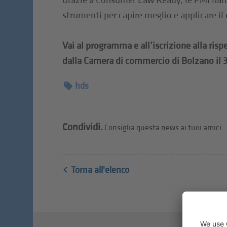
Grazie a Consumer Law Ready, le PMI han
strumenti per capire meglio e applicare il
Vai al programma e all’iscrizione alla ris
dalla Camera di commercio di Bolzano il 3
hds
Condividi.
Consiglia questa news ai tuoi amici.
Torna all'elenco