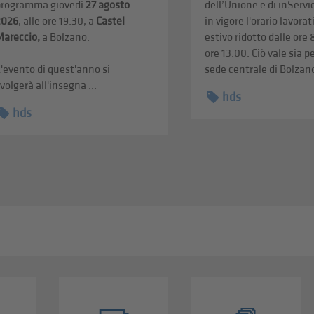
programma giovedì
27 agosto
dell’Unione e di inServi
2026
, alle ore 19.30, a
Castel
in vigore l'orario lavorat
Mareccio,
a Bolzano.
estivo ridotto dalle ore 
ore 13.00. Ciò vale sia pe
'evento di quest'anno si
sede centrale di Bolzano
volgerà all'insegna ...
hds
hds