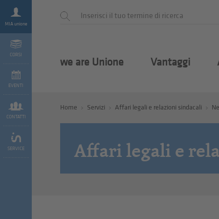
MIA unione
CORSI
we are Unione
Vantaggi
EVENTI
Home
Servizi
Affari legali e relazioni sindacali
N
CONTATTI
Affari legali e rel
SERVICE