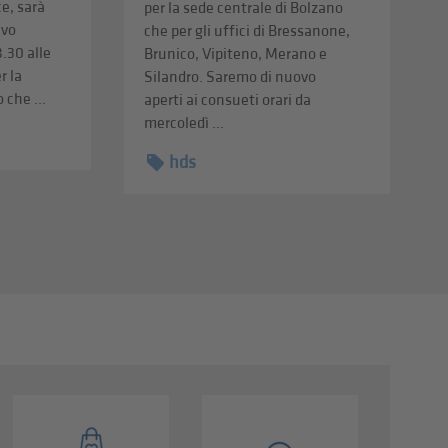
ce, sarà
per la sede centrale di Bolzano
ivo
che per gli uffici di Bressanone,
8.30 alle
Brunico, Vipiteno, Merano e
r la
Silandro. Saremo di nuovo
 che ...
aperti ai consueti orari da
mercoledì ...
hds