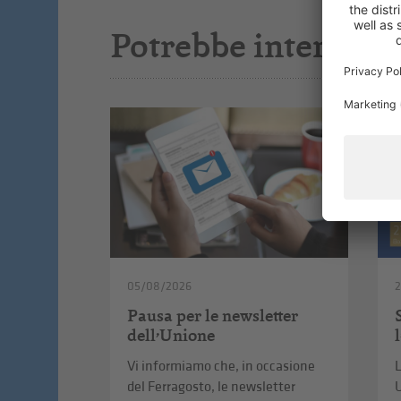
Potrebbe interessar
05/08/2026
Pausa per le newsletter
dell’Unione
Vi informiamo che, in occasione
L
del Ferragosto, le newsletter
U