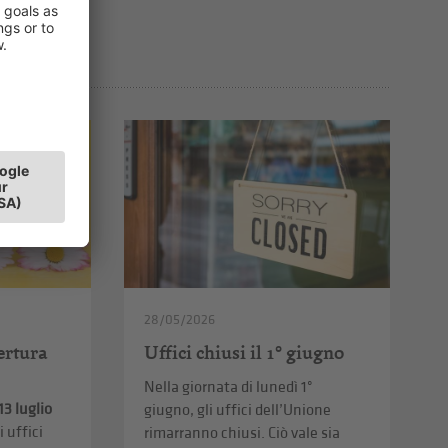
28/05/2026
pertura
Uffici chiusi il 1° giugno
Nella giornata di lunedì 1°
13 luglio
giugno, gli uffici dell’Unione
i uffici
rimarranno chiusi. Ciò vale sia