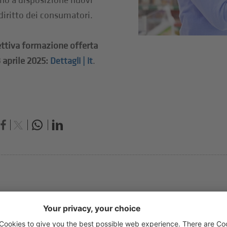
no a disposizione nuovi
 diritto dei consumatori.
pettiva formazione offerta
 aprile 2025:
.
Dettagli | it